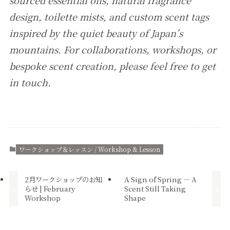
sourced essential oils, natural fragrance
design, toilette mists, and custom scent tags
inspired by the quiet beauty of Japan’s
mountains. For collaborations, workshops, or
bespoke scent creation, please feel free to get
in touch.
ワークショップ＆レッスン / Workshop & Lesson
2月ワークショップのお知
A Sign of Spring — A
らせ | February
Scent Still Taking
Workshop
Shape